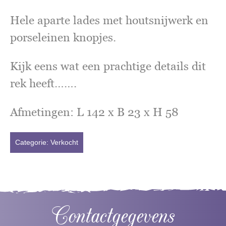
Hele aparte lades met houtsnijwerk en
porseleinen knopjes.
Kijk eens wat een prachtige details dit
rek heeft…….
Afmetingen: L 142 x B 23 x H 58
Categorie:
Verkocht
Contactgegevens