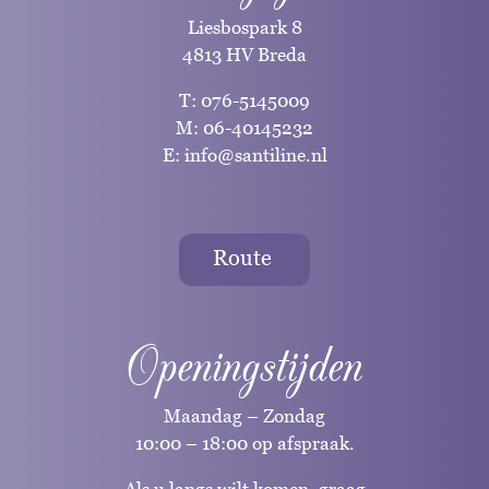
Liesbospark 8
4813 HV Breda
T:
076-5145009
M:
06-40145232
E:
info@santiline.nl
Route
Openingstijden
Maandag – Zondag
10:00 – 18:00 op afspraak.
Als u langs wilt komen, graag