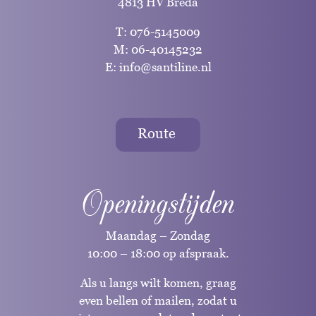
4813 HV Breda
T:
076-5145009
M:
06-40145232
E:
info@santiline.nl
Route
Openingstijden
Maandag – Zondag
10:00 – 18:00 op afspraak.
Als u langs wilt komen, graag
even bellen of mailen, zodat u