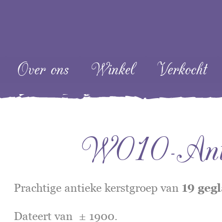
ent
Over ons
Winkel
Verkocht
W010-Antie
Prachtige antieke kerstgroep van
19 geg
Dateert van ± 1900.