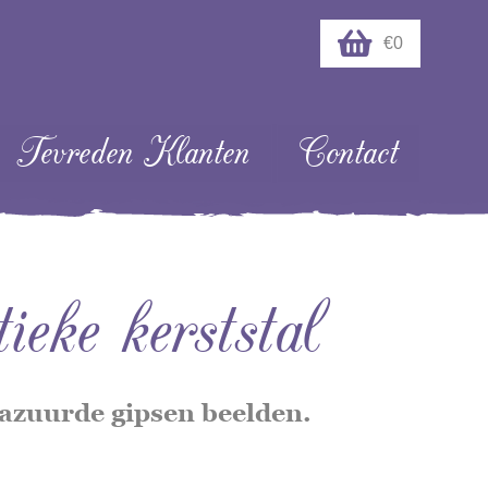
€0
Tevreden Klanten
Contact
ke kerststal
lazuurde gipsen beelden.