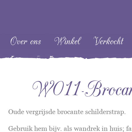
ent
Over ons
Winkel
Verkocht
W011-Brocante
Oude vergrijsde brocante schilderstrap.
Gebruik hem bijv. als wandrek in huis; fa