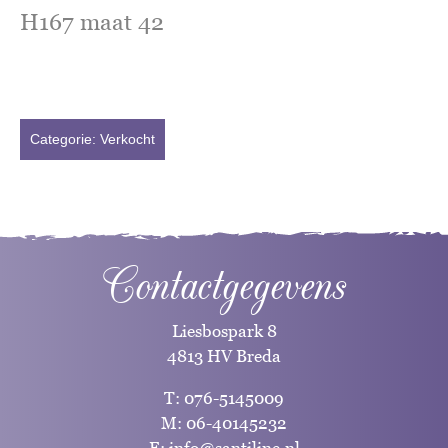
H167 maat 42
Categorie:
Verkocht
Contactgegevens
Liesbospark 8
4813 HV Breda
T:
076-5145009
M:
06-40145232
E:
info@santiline.nl