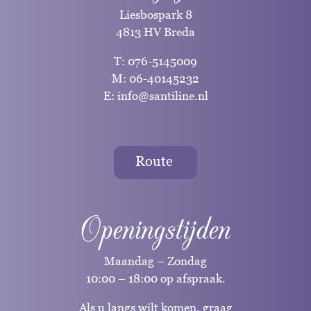
Liesbospark 8
4813 HV Breda
T:
076-5145009
M:
06-40145232
E:
info@santiline.nl
Route
Openingstijden
Maandag – Zondag
10:00 – 18:00 op afspraak.
Als u langs wilt komen, graag