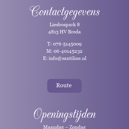
Contactgegevens
Liesbospark 8
4813 HV Breda
T:
076-5145009
M:
06-40145232
E:
info@santiline.nl
Route
Openingstijden
Maandag – Zondag