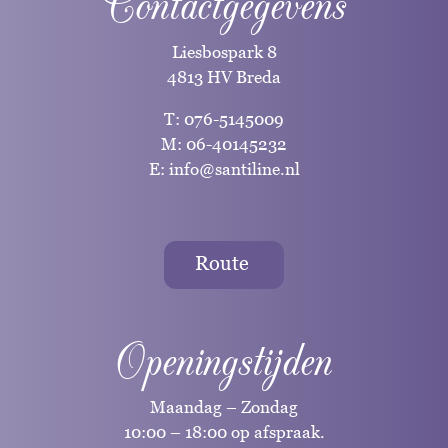
Contactgegevens
Liesbospark 8
4813 HV Breda
T:
076-5145009
M:
06-40145232
E:
info@santiline.nl
Route
Openingstijden
Maandag – Zondag
10:00 – 18:00 op afspraak.