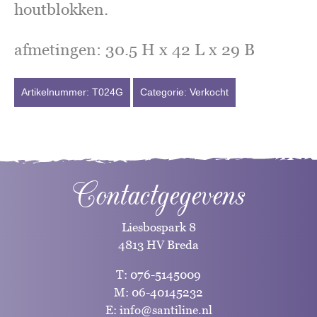
houtblokken.
afmetingen: 30.5 H x 42 L x 29 B
Artikelnummer:
T024G
Categorie:
Verkocht
Contactgegevens
Liesbospark 8
4813 HV Breda
T:
076-5145009
M:
06-40145232
E:
info@santiline.nl