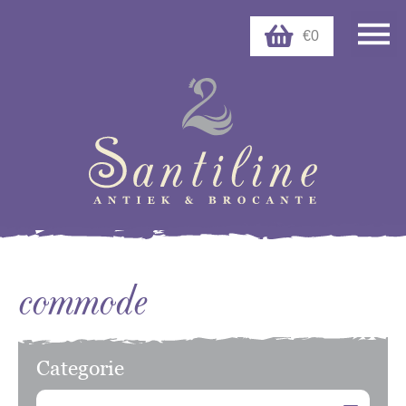
€0
commode
Categorie