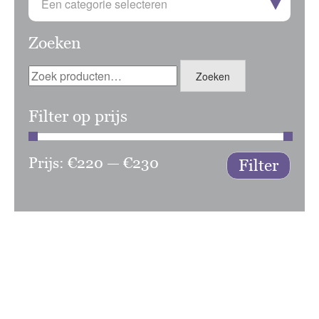
Een categorie selecteren
Zoeken
Zoeken
Zoeken
naar:
Filter op prijs
Prijs:
€220
—
€230
Min.
Max.
Filter
prijs
prijs