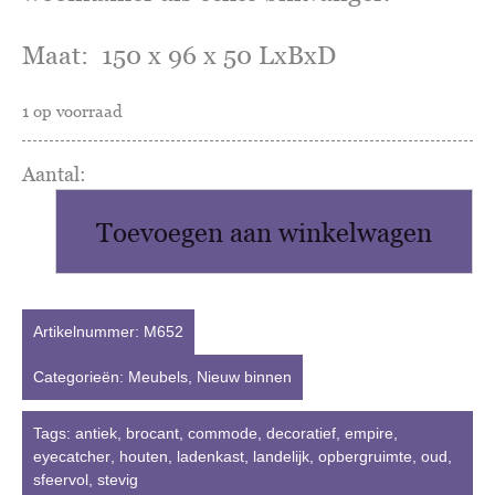
Maat: 150 x 96 x 50 LxBxD
1 op voorraad
antieke
ladenkast
Toevoegen aan winkelwagen
empire
stijl
aantal
Artikelnummer:
M652
Categorieën:
Meubels
,
Nieuw binnen
Tags:
antiek
,
brocant
,
commode
,
decoratief
,
empire
,
eyecatcher
,
houten
,
ladenkast
,
landelijk
,
opbergruimte
,
oud
,
sfeervol
,
stevig