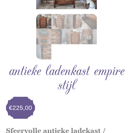
antieke ladenkast empire
stijl
€
225,00
Sfeervolle antieke ladekast /