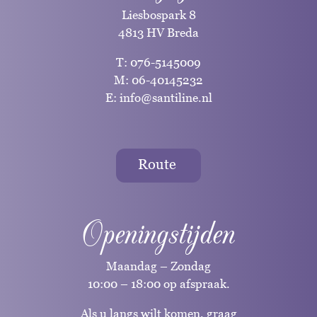
Liesbospark 8
4813 HV Breda
T:
076-5145009
M:
06-40145232
E:
info@santiline.nl
Route
Openingstijden
Maandag – Zondag
10:00 – 18:00 op afspraak.
Als u langs wilt komen, graag