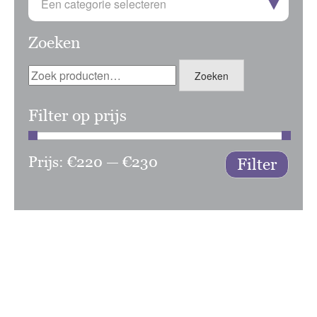
Een categorie selecteren
Zoeken
Zoeken
Zoeken
naar:
Filter op prijs
Prijs:
€220
—
€230
Min.
Max.
Filter
prijs
prijs