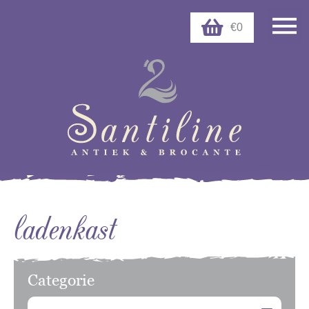
€0
ladenkast
Categorie