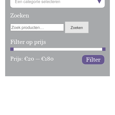
Een categorie selecteren
Zoeken
Zoeken
Zoeken
naar:
Filter op prijs
Prijs:
€20
—
€180
Min.
Max.
Filter
prijs
prijs