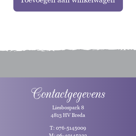
Contactgegevens
Liesbospark 8
4813 HV Breda
T:
076-5145009
M:
06-40145232