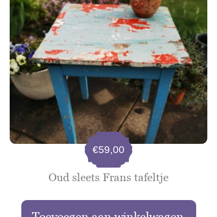
€
59,00
Oud sleets Frans tafeltje
Toevoegen aan winkelwagen