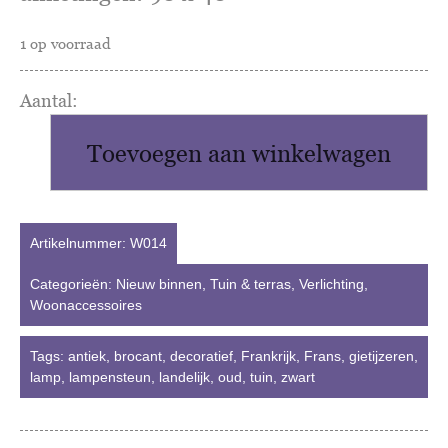
1 op voorraad
Antiek
Franse
Toevoegen aan winkelwagen
smeedijzeren
lampensteun
aantal
Artikelnummer:
W014
Categorieën:
Nieuw binnen
,
Tuin & terras
,
Verlichting
,
Woonaccessoires
Tags:
antiek
,
brocant
,
decoratief
,
Frankrijk
,
Frans
,
gietijzeren
,
lamp
,
lampensteun
,
landelijk
,
oud
,
tuin
,
zwart