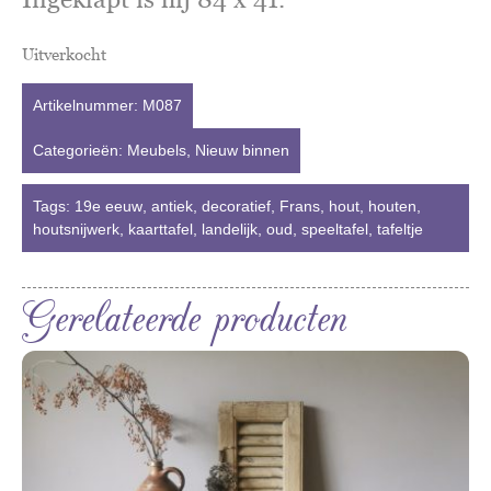
Uitverkocht
Artikelnummer:
M087
Categorieën:
Meubels
,
Nieuw binnen
Tags:
19e eeuw
,
antiek
,
decoratief
,
Frans
,
hout
,
houten
,
houtsnijwerk
,
kaarttafel
,
landelijk
,
oud
,
speeltafel
,
tafeltje
Gerelateerde producten