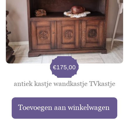
€
175,00
antiek kastje wandkastje TVkastje
Toevoegen aan winkelwagen