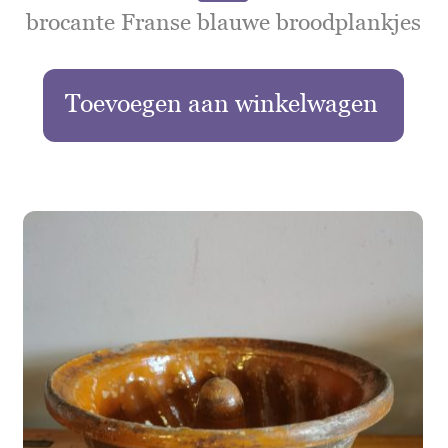
brocante Franse blauwe broodplankjes
Toevoegen aan winkelwagen