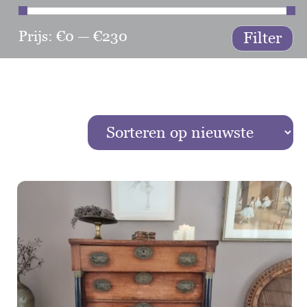
Prijs:
€0
—
€230
Min
Ma
Filter
prij
prij