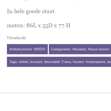
In hele goede staat.
maten: 86L x 55D x 77 H
Uitverkocht
Artikelnummer:
M002V
Categorieën:
Meubels
,
Nieuw binnen
Tags:
antiek
,
brocant
,
decoratief
,
Frans
,
houten
,
houtsnijwerk
,
la