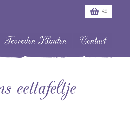
€0
Tevreden Klanten
Contact
s eettafeltje