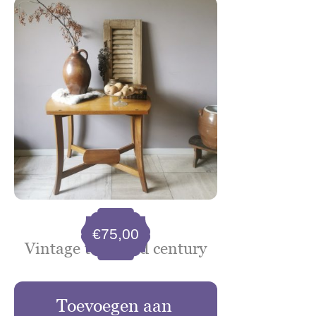
€
75,00
Vintage tafel mid century
Toevoegen aan