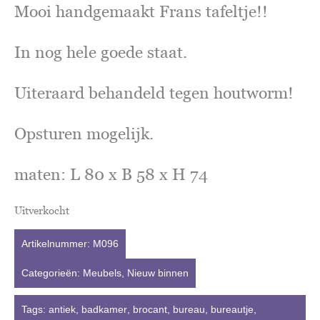
Mooi handgemaakt Frans tafeltje!!
In nog hele goede staat.
Uiteraard behandeld tegen houtworm!
Opsturen mogelijk.
maten: L 80 x B 58 x H 74
Uitverkocht
Artikelnummer:
M096
Categorieën:
Meubels
,
Nieuw binnen
Tags:
antiek
,
badkamer
,
brocant
,
bureau
,
bureautje
,