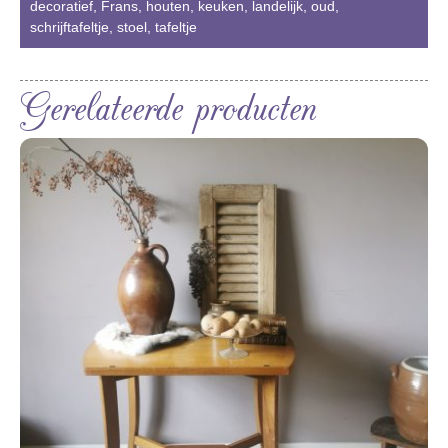
decoratief
,
Frans
,
houten
,
keuken
,
landelijk
,
oud
,
schrijftafeltje
,
stoel
,
tafeltje
Gerelateerde producten