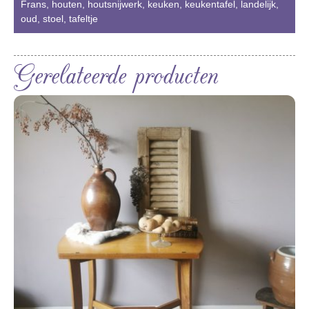
Frans
,
houten
,
houtsnijwerk
,
keuken
,
keukentafel
,
landelijk
,
oud
,
stoel
,
tafeltje
Gerelateerde producten