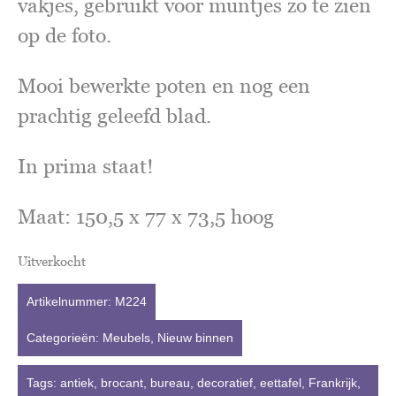
vakjes, gebruikt voor muntjes zo te zien
op de foto.
Mooi bewerkte poten en nog een
prachtig geleefd blad.
In prima staat!
Maat: 150,5 x 77 x 73,5 hoog
Uitverkocht
Artikelnummer:
M224
Categorieën:
Meubels
,
Nieuw binnen
Tags:
antiek
,
brocant
,
bureau
,
decoratief
,
eettafel
,
Frankrijk
,