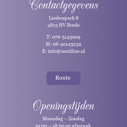
Contactgegevens
Liesbospark 8
4813 HV Breda
T:
076-5145009
M:
06-40145232
E:
info@santiline.nl
Route
Openingstijden
Maandag – Zondag
10:00 – 18:00 op afspraak.