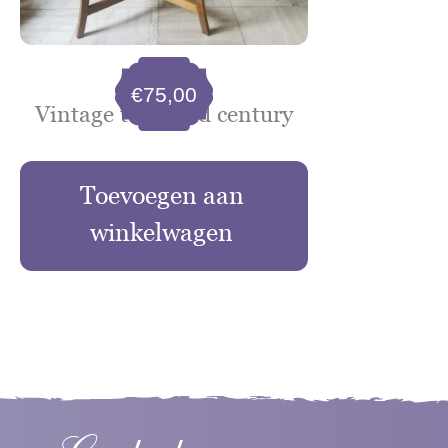
€
75,00
Vintage tafel mid century
Toevoegen aan
winkelwagen