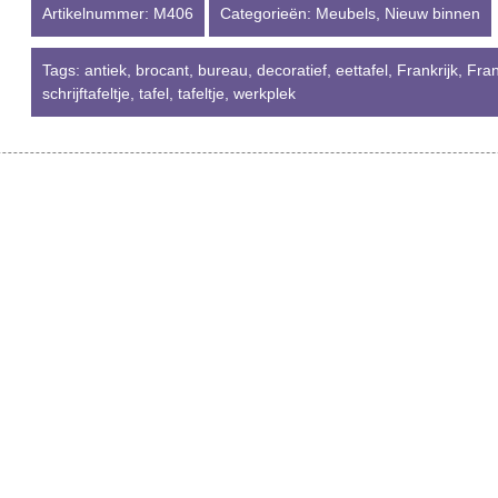
Artikelnummer:
M406
Categorieën:
Meubels
,
Nieuw binnen
Tags:
antiek
,
brocant
,
bureau
,
decoratief
,
eettafel
,
Frankrijk
,
Fra
schrijftafeltje
,
tafel
,
tafeltje
,
werkplek