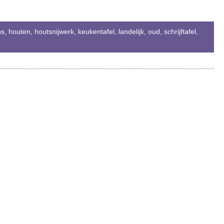
ns
,
houten
,
houtsnijwerk
,
keukentafel
,
landelijk
,
oud
,
schrijftafel
,