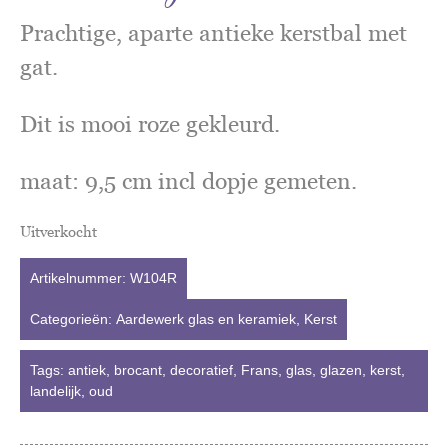
Prachtige, aparte antieke kerstbal met
gat.
Dit is mooi roze gekleurd.
maat: 9,5 cm incl dopje gemeten.
Uitverkocht
Artikelnummer:
W104R
Categorieën:
Aardewerk glas en keramiek
,
Kerst
Tags:
antiek
,
brocant
,
decoratief
,
Frans
,
glas
,
glazen
,
kerst
,
landelijk
,
oud