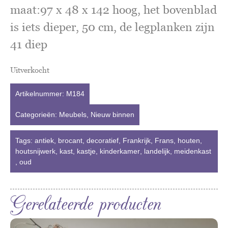
maat:97 x 48 x 142 hoog, het bovenblad
is iets dieper, 50 cm, de legplanken zijn
41 diep
Uitverkocht
Artikelnummer:
M184
Categorieën:
Meubels
,
Nieuw binnen
Tags:
antiek
,
brocant
,
decoratief
,
Frankrijk
,
Frans
,
houten
,
houtsnijwerk
,
kast
,
kastje
,
kinderkamer
,
landelijk
,
meidenkast
,
oud
Gerelateerde producten