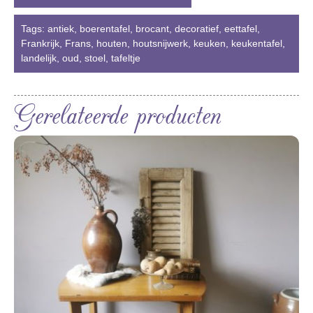
Tags:
antiek
,
boerentafel
,
brocant
,
decoratief
,
eettafel
,
Frankrijk
,
Frans
,
houten
,
houtsnijwerk
,
keuken
,
keukentafel
,
landelijk
,
oud
,
stoel
,
tafeltje
Gerelateerde producten