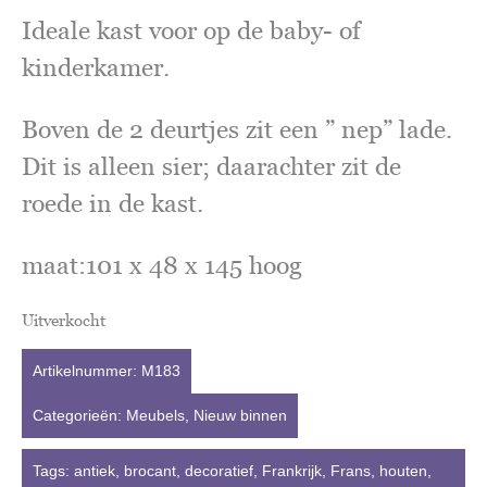
Ideale kast voor op de baby- of
kinderkamer.
Boven de 2 deurtjes zit een ” nep” lade.
Dit is alleen sier; daarachter zit de
roede in de kast.
maat:101 x 48 x 145 hoog
Uitverkocht
Artikelnummer:
M183
Categorieën:
Meubels
,
Nieuw binnen
Tags:
antiek
,
brocant
,
decoratief
,
Frankrijk
,
Frans
,
houten
,