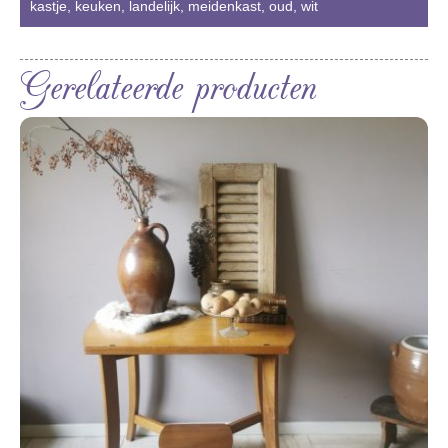
kastje
,
keuken
,
landelijk
,
meidenkast
,
oud
,
wit
Gerelateerde producten