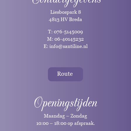
Liesbospark 8
4813 HV Breda
T:
076-5145009
M:
06-40145232
E:
info@santiline.nl
Route
Openingstijden
Maandag – Zondag
10:00 – 18:00 op afspraak.