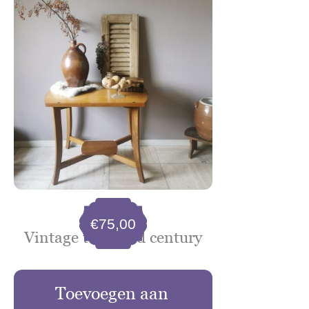
€
75,00
Vintage tafel mid century
Toevoegen aan