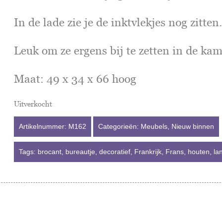
In de lade zie je de inktvlekjes nog zitten
Leuk om ze ergens bij te zetten in de kam
Maat: 49 x 34 x 66 hoog
Uitverkocht
Artikelnummer:
M162
Categorieën:
Meubels
,
Nieuw binnen
Tags:
brocant
,
bureautje
,
decoratief
,
Frankrijk
,
Frans
,
houten
,
la