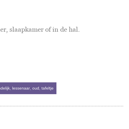
.
er, slaapkamer of in de hal.
ndelijk
,
lessenaar
,
oud
,
tafeltje