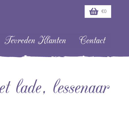
€0
Tevreden Klanten
Contact
et lade, lessenaar