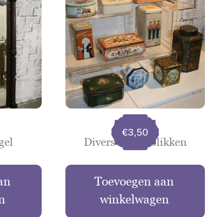
€
3,50
gel
Diverse oude blikken
an
Toevoegen aan
n
winkelwagen