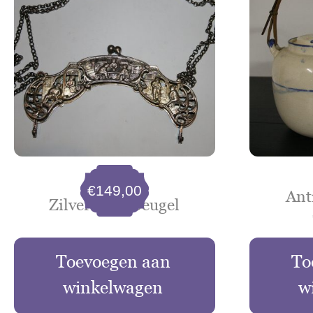
€
149,00
Ant
Zilveren tasbeugel
Toevoegen aan
To
winkelwagen
w