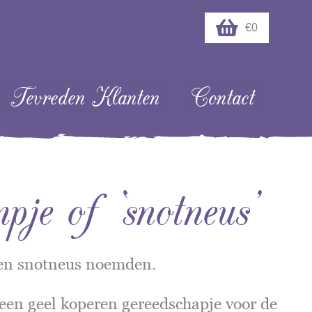
€0
Tevreden Klanten
Contact
pje of ‘snotneus’
een snotneus noemden.
een geel koperen gereedschapje voor de