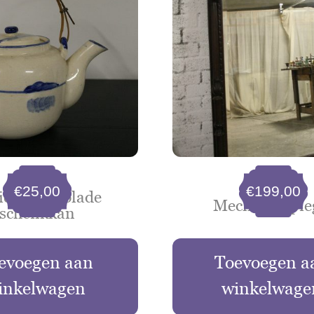
€
25,00
€
199,00
ieke chocolade
Mechelse spie
schenkkan
evoegen aan
Toevoegen a
inkelwagen
winkelwage