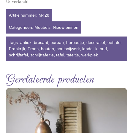
Uitverkocht
Artikelnummer:
M428
Categorieën:
Meubels
,
Nieuw binnen
Tags:
antiek
,
brocant
,
bureau
,
bureautje
,
decoratief
,
eettafel
,
Frankrijk
,
Frans
,
houten
,
houtsnijwerk
,
landelijk
,
oud
,
schrijftafel
,
schrijftafeltje
,
tafel
,
tafeltje
,
werkplek
Gerelateerde producten