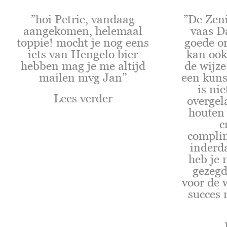
”hoi Petrie, vandaag
”De Zen
aangekomen, helemaal
vaas D
toppie! mocht je nog eens
goede o
iets van Hengelo bier
kan ook
hebben mag je me altijd
de wijze
mailen mvg Jan”
een kuns
is nie
Lees verder
overgel
houten 
c
complim
inderd
heb je 
gezeg
voor de 
succes 