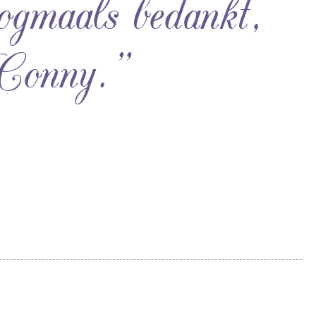
ogmaals bedankt,
Conny.”