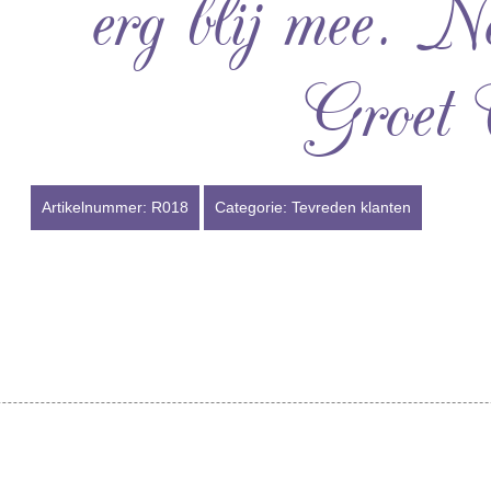
erg blij mee. N
Groet 
Artikelnummer:
R018
Categorie:
Tevreden klanten