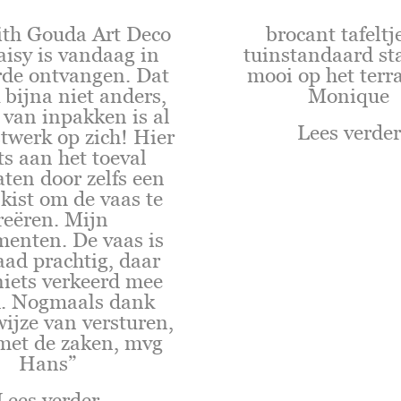
ith Gouda Art Deco
brocant tafeltj
aisy is vandaag in
tuinstandaard st
rde ontvangen. Dat
mooi op het terr
 bijna niet anders,
Monique
 van inpakken is al
Lees verder
twerk op zich! Hier
ts aan het toeval
aten door zelfs een
kist om de vaas te
reëren. Mijn
enten. De vaas is
aad prachtig, daar
niets verkeerd mee
d. Nogmaals dank
wijze van versturen,
met de zaken, mvg
Hans”
Lees verder