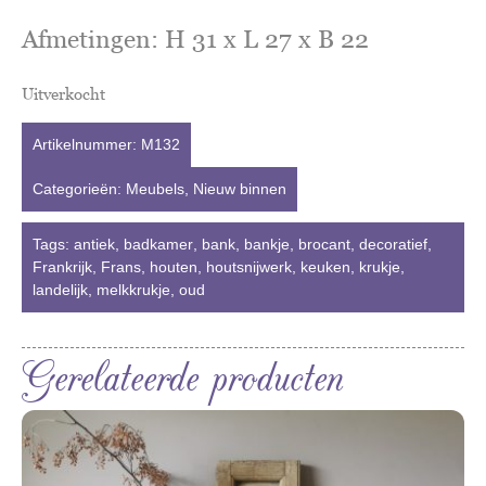
Afmetingen: H 31 x L 27 x B 22
Uitverkocht
Artikelnummer:
M132
Categorieën:
Meubels
,
Nieuw binnen
Tags:
antiek
,
badkamer
,
bank
,
bankje
,
brocant
,
decoratief
,
Frankrijk
,
Frans
,
houten
,
houtsnijwerk
,
keuken
,
krukje
,
landelijk
,
melkkrukje
,
oud
Gerelateerde producten