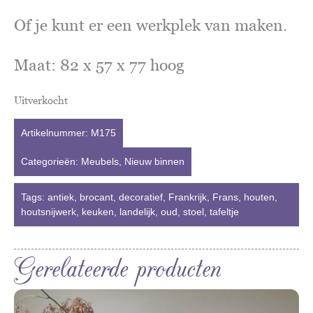
Of je kunt er een werkplek van maken.
Maat: 82 x 57 x 77 hoog
Uitverkocht
Artikelnummer:
M175
Categorieën:
Meubels
,
Nieuw binnen
Tags:
antiek
,
brocant
,
decoratief
,
Frankrijk
,
Frans
,
houten
,
houtsnijwerk
,
keuken
,
landelijk
,
oud
,
stoel
,
tafeltje
Gerelateerde producten