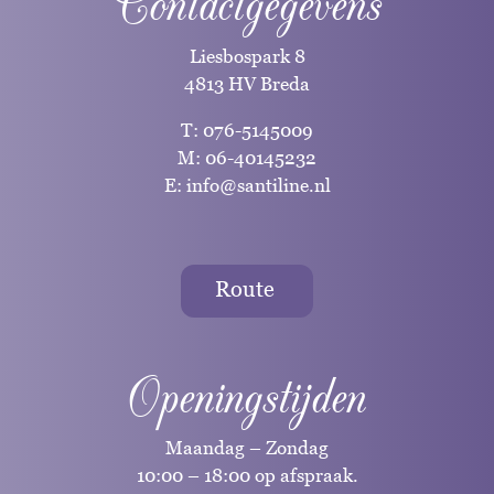
Contactgegevens
Liesbospark 8
4813 HV Breda
T:
076-5145009
M:
06-40145232
E:
info@santiline.nl
Route
Openingstijden
Maandag – Zondag
10:00 – 18:00 op afspraak.