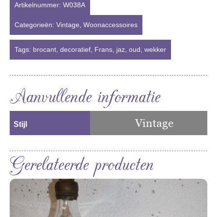
Artikelnummer:
W038A
Categorieën:
Vintage
,
Woonaccessoires
Tags:
brocant
,
decoratief
,
Frans
,
jaz
,
oud
,
wekker
Aanvullende informatie
Vintage
Stijl
Gerelateerde producten