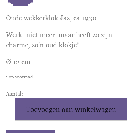
Oude wekkerklok Jaz, ca 1930.
Werkt niet meer maar heeft zo zijn
charme, zo’n oud klokje!
Ø 12 cm
1 op voorraad
oude
Franse
Toevoegen aan winkelwagen
wekker
Jaz
aantal