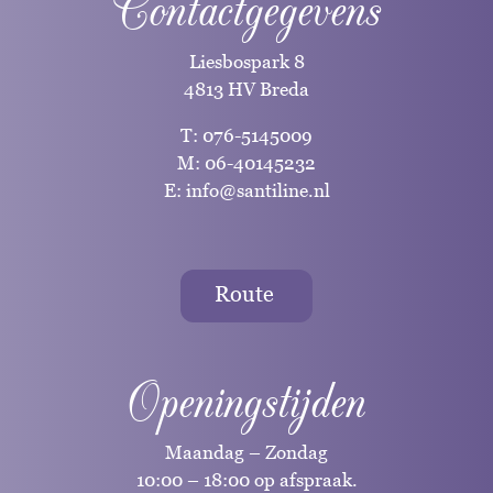
Contactgegevens
Liesbospark 8
4813 HV Breda
T:
076-5145009
M:
06-40145232
E:
info@santiline.nl
Route
Openingstijden
Maandag – Zondag
10:00 – 18:00 op afspraak.