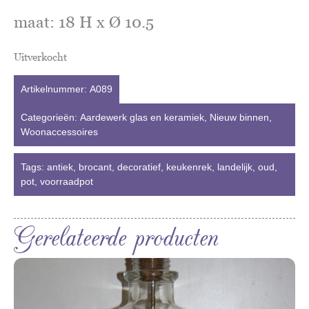
maat: 18 H x Ø 10.5
Uitverkocht
Artikelnummer:
A089
Categorieën:
Aardewerk glas en keramiek
,
Nieuw binnen
,
Woonaccessoires
Tags:
antiek
,
brocant
,
decoratief
,
keukenrek
,
landelijk
,
oud
,
pot
,
voorraadpot
Gerelateerde producten