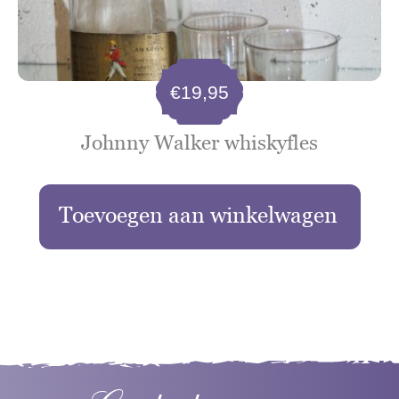
€
19,95
Johnny Walker whiskyfles
Toevoegen aan winkelwagen