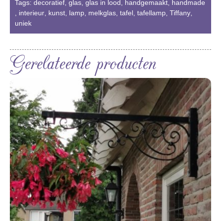
Tags:
decoratief
,
glas
,
glas in lood
,
handgemaakt
,
handmade
,
interieur
,
kunst
,
lamp
,
melkglas
,
tafel
,
tafellamp
,
Tiffany
,
uniek
Gerelateerde producten