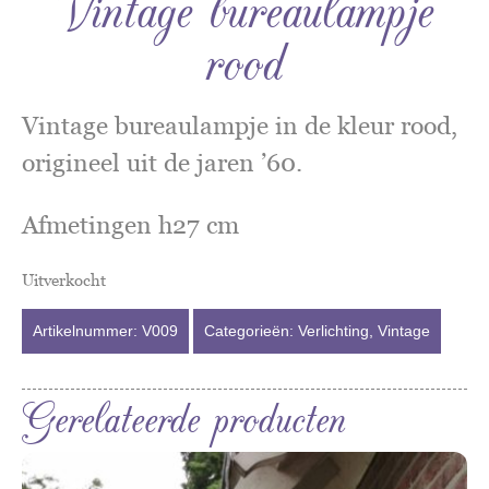
Vintage bureaulampje
rood
Vintage bureaulampje in de kleur rood,
origineel uit de jaren ’60.
Afmetingen h27 cm
Uitverkocht
Artikelnummer:
V009
Categorieën:
Verlichting
,
Vintage
Gerelateerde producten