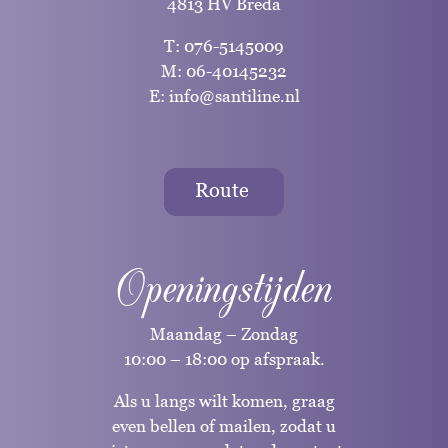
4813 HV Breda
T:
076-5145009
M:
06-40145232
E:
info@santiline.nl
Route
Openingstijden
Maandag – Zondag
10:00 – 18:00 op afspraak.
Als u langs wilt komen, graag
even bellen of mailen, zodat u