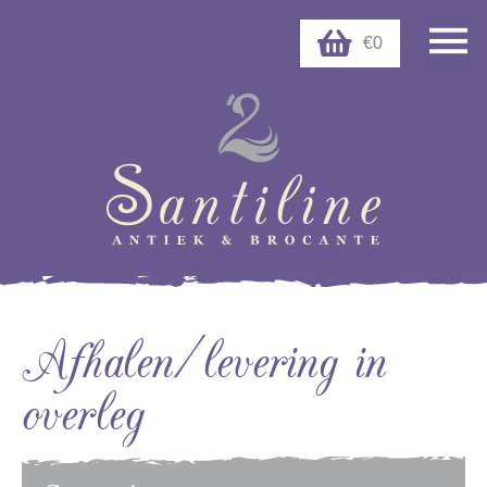
€0
Afhalen/levering in
overleg