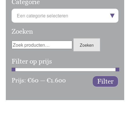
Categorie
Een categorie selecteren
Zoeken
Zoeken
Zoeken
naar:
Filter op prijs
Prijs:
€60
—
€1.600
Min.
Max.
Filter
prijs
prijs