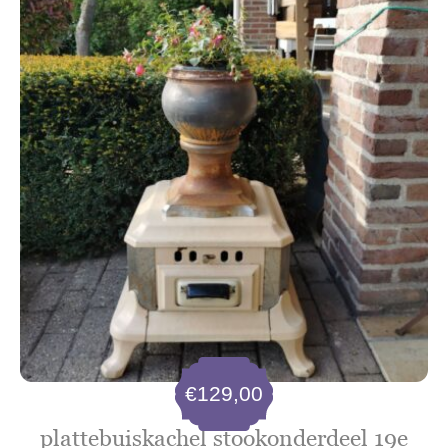
€
129,00
plattebuiskachel stookonderdeel 19e