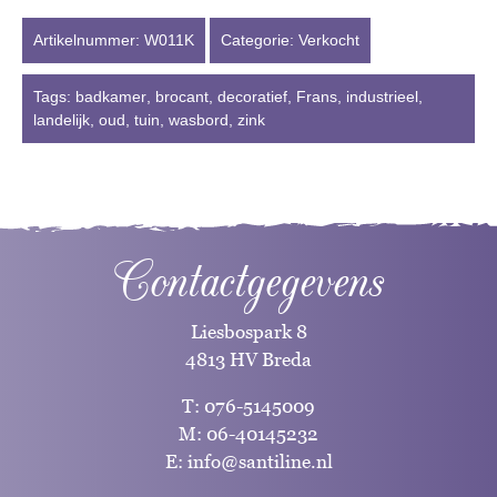
Artikelnummer:
W011K
Categorie:
Verkocht
Tags:
badkamer
,
brocant
,
decoratief
,
Frans
,
industrieel
,
landelijk
,
oud
,
tuin
,
wasbord
,
zink
Contactgegevens
Liesbospark 8
4813 HV Breda
T:
076-5145009
M:
06-40145232
E:
info@santiline.nl