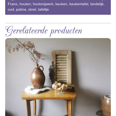
Frans
,
houten
,
houtsnijwerk
,
keuken
,
keukentafel
,
landelijk
,
oud
,
patina
,
stoel
,
tafeltje
Gerelateerde producten