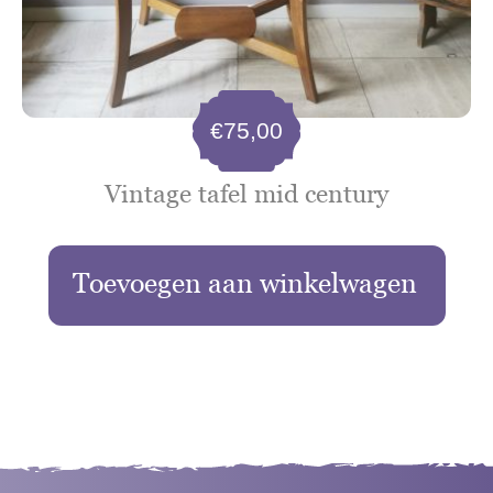
€
75,00
Vintage tafel mid century
Toevoegen aan winkelwagen