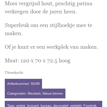
Mooi vergrijsd hout, prachtig patina
verkregen door de jaren heen.
Superleuk om een stijlhoekje mee te
maken.
Of je kunt er een werkplek van maken.
Maat: 120 x 70 x 72.5 hoog
Uitverkocht
Artikelnummer:
M199
Categorieën:
Meubels
,
Nieuw binnen
Tags:
antiek
,
brocant
,
bureau
,
decoratief
,
eettafel
,
Frankrijk
,