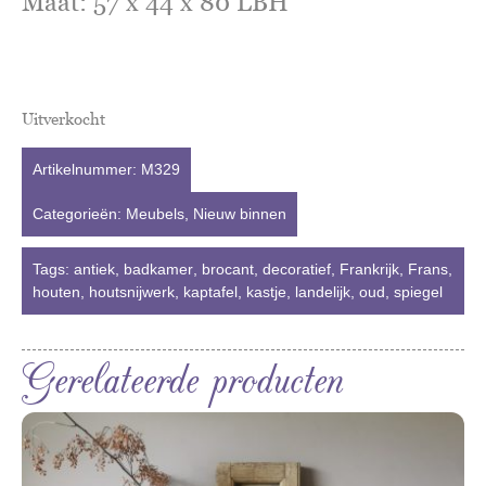
Maat: 57 x 44 x 80 LBH
Uitverkocht
Artikelnummer:
M329
Categorieën:
Meubels
,
Nieuw binnen
Tags:
antiek
,
badkamer
,
brocant
,
decoratief
,
Frankrijk
,
Frans
,
houten
,
houtsnijwerk
,
kaptafel
,
kastje
,
landelijk
,
oud
,
spiegel
Gerelateerde producten