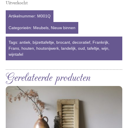
Uitverkocht
Artikelnummer:
M001Q
Categorieën:
Meubels
,
Nieuw binnen
Tags:
antiek
,
bijzettafeltje
,
brocant
,
decoratief
,
Frankrijk
,
Frans
,
houten
,
houtsnijwerk
,
landelijk
,
oud
,
tafeltje
,
wijn
,
wijntafel
Gerelateerde producten