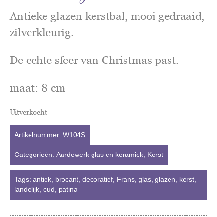
Antieke glazen kerstbal, mooi gedraaid,
zilverkleurig.
De echte sfeer van Christmas past.
maat: 8 cm
Uitverkocht
Artikelnummer:
W104S
Categorieën:
Aardewerk glas en keramiek
,
Kerst
Tags:
antiek
,
brocant
,
decoratief
,
Frans
,
glas
,
glazen
,
kerst
,
landelijk
,
oud
,
patina