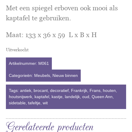
Met een spiegel erboven ook mooi als
kaptafel te gebruiken.
Maat: 133 x 36 x 59 L x B x H
Uitverkocht
Artikelnummer:
M061
Categorieën:
Meubels
,
Nieuw binnen
Tags:
antiek
,
brocant
,
decoratief
,
Frankrijk
,
Frans
,
houten
,
houtsnijwerk
,
kaptafel
,
kastje
,
landelijk
,
oud
,
Queen Ann
,
sidetable
,
tafeltje
,
wit
Gerelateerde producten