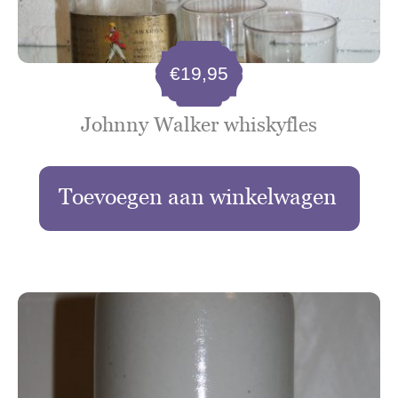
€
19,95
Johnny Walker whiskyfles
Toevoegen aan winkelwagen