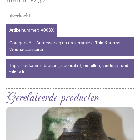
Uitverkocht
Artikelnummer:
A003X
Categorieën:
Aardewerk glas en keramiek
,
Tuin & terras
,
Woonaccessoires
Tags:
badkamer
,
brocant
,
decoratief
,
emaillen
,
landelijk
,
oud
,
tuin
,
wit
Gerelateerde producten