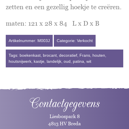
zetten en een gezellig hoekje te creëren.
maten: 121 x 28 x 84 L x D x B
Artikelnummer:
M003J
Categorie:
Verkocht
Tags:
boekenkast
,
brocant
,
decoratief
,
Frans
,
houten
,
houtsnijwerk
,
kastje
,
landelijk
,
oud
,
patina
,
wit
Contactgegevens
Liesbospark 8
4813 HV Breda