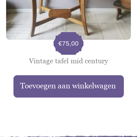
€
75,00
Vintage tafel mid century
Toevoegen aan winkelwagen