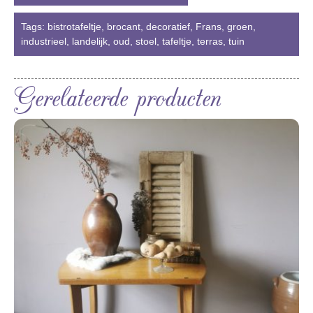
Tags:
bistrotafeltje
,
brocant
,
decoratief
,
Frans
,
groen
,
industrieel
,
landelijk
,
oud
,
stoel
,
tafeltje
,
terras
,
tuin
Gerelateerde producten