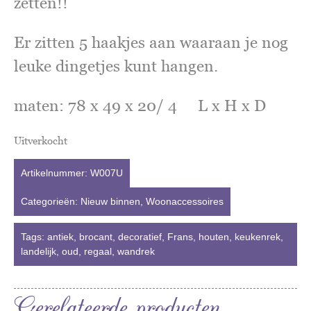
zetten!!
Er zitten 5 haakjes aan waaraan je nog
leuke dingetjes kunt hangen.
maten: 78 x 49 x 20/ 4 L x H x D
Uitverkocht
Artikelnummer:
W007U
Categorieën:
Nieuw binnen
,
Woonaccessoires
Tags:
antiek
,
brocant
,
decoratief
,
Frans
,
houten
,
keukenrek
,
landelijk
,
oud
,
regaal
,
wandrek
Gerelateerde producten