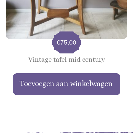
€
75,00
Vintage tafel mid century
Toevoegen aan winkelwagen