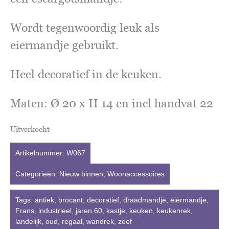
Wordt tegenwoordig leuk als
eiermandje gebruikt.
Heel decoratief in de keuken.
Maten: Ø 20 x H 14 en incl handvat 22
Uitverkocht
Artikelnummer:
W067
Categorieën:
Nieuw binnen
,
Woonaccessoires
Tags:
antiek
,
brocant
,
decoratief
,
draadmandje
,
eiermandje
,
Frans
,
industrieel
,
jaren 60
,
kastje
,
keuken
,
keukenrek
,
landelijk
,
oud
,
regaal
,
wandrek
,
zeef