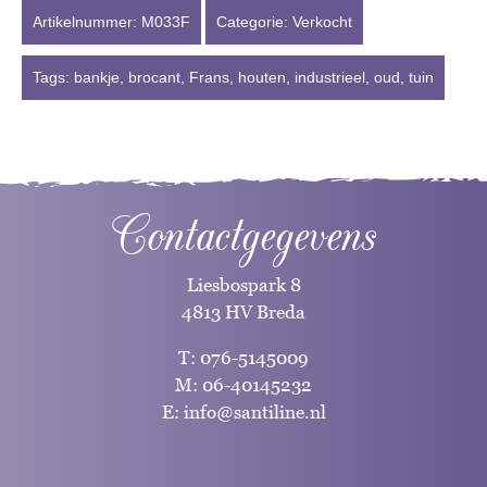
Artikelnummer:
M033F
Categorie:
Verkocht
Tags:
bankje
,
brocant
,
Frans
,
houten
,
industrieel
,
oud
,
tuin
Contactgegevens
Liesbospark 8
4813 HV Breda
T:
076-5145009
M:
06-40145232
E:
info@santiline.nl