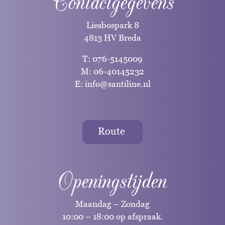
Contactgegevens
Liesbospark 8
4813 HV Breda
T:
076-5145009
M:
06-40145232
E:
info@santiline.nl
Route
Openingstijden
Maandag – Zondag
10:00 – 18:00 op afspraak.