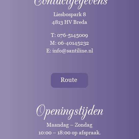
Contactgegevens
Liesbospark 8
4813 HV Breda
T:
076-5145009
M:
06-40145232
E:
info@santiline.nl
Route
Openingstijden
Maandag – Zondag
10:00 – 18:00 op afspraak.